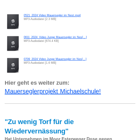
0521_2024 Video Mauersegler im Nest.mp4
MP3-Audiodatei [2.3 MB]
0611_2024_Video Junge Mauersegler im Nes[...]
MP3-Audiodatei [674.4 KB]
0709_2024 Video Junge Mauersegler im Nes[...]
MP3-Audiodatei [1.6 MB]
Hier geht es weiter zum:
Mauerseglerprojekt Michaelschule!
"Zu wenig Torf für die
Wiedervernässung"
Hat Unternehmen im Moor Esterweger Dose gegen