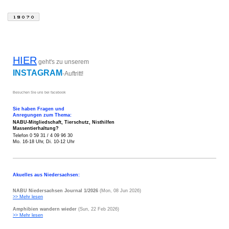
HIER
geht's zu unserem
INSTAGRAM
-Auftritt!
Besuchen Sie uns bei facebook
Sie haben Fragen und
Anregungen zum Thema:
NABU-Mitgliedschaft, Tierschutz,
Nisthilfen
Massentierhaltung?
Telefon 0 59 31 / 4 09 96 30
Mo. 16-18 Uhr, Di. 10-12 Uhr
Akuelles aus Niedersachsen:
NABU Niedersachsen Journal 1/2026
(Mon, 08 Jun 2026)
>> Mehr lesen
Amphibien wandern wieder
(Sun, 22 Feb 2026)
>> Mehr lesen