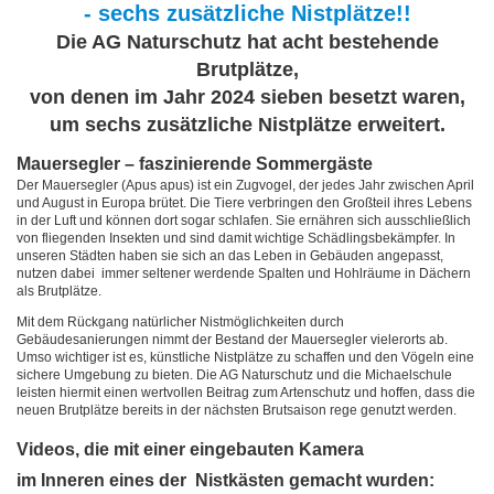
- sechs zusätzliche Nistplätze!!
Die AG Naturschutz hat acht bestehende
Brutplätze,
von denen im Jahr 2024 sieben besetzt waren,
um sechs zusätzliche Nistplätze erweitert.
Mauersegler – faszinierende Sommergäste
Der Mauersegler (Apus apus) ist ein Zugvogel, der jedes Jahr zwischen April
und August in Europa brütet. Die Tiere verbringen den Großteil ihres Lebens
in der Luft und können dort sogar schlafen. Sie ernähren sich ausschließlich
von fliegenden Insekten und sind damit wichtige Schädlingsbekämpfer. In
unseren Städten haben sie sich an das Leben in Gebäuden angepasst,
nutzen dabei immer seltener werdende Spalten und Hohlräume in Dächern
als Brutplätze.
Mit dem Rückgang natürlicher Nistmöglichkeiten durch
Gebäudesanierungen nimmt der Bestand der Mauersegler vielerorts ab.
Umso wichtiger ist es, künstliche Nistplätze zu schaffen und den Vögeln eine
sichere Umgebung zu bieten. Die AG Naturschutz und die Michaelschule
leisten hiermit einen wertvollen Beitrag zum Artenschutz und hoffen, dass die
neuen Brutplätze bereits in der nächsten Brutsaison rege genutzt werden.
Videos, die mit einer eingebauten Kamera
im Inneren eines der Nistkästen gemacht wurden: