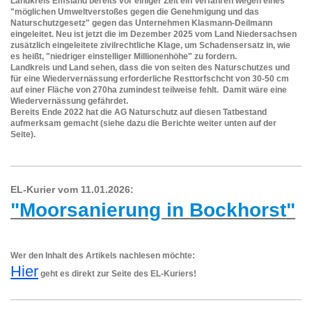
Landkreis Emsland bereits vor einiger Zeit ein Verfahren wegen eines
"möglichen Umweltverstoßes gegen die Genehmigung und das
Naturschutzgesetz" gegen das Unternehmen Klasmann-Deilmann
eingeleitet. Neu ist jetzt die im Dezember 2025 vom Land Niedersachsen
zusätzlich eingeleitete zivilrechtliche Klage, um Schadensersatz in, wie
es heißt, "niedriger einstelliger Millionenhöhe" zu fordern.
Landkreis und Land sehen, dass die von seiten des Naturschutzes und
für eine Wiedervernässung erforderliche Resttorfschcht von 30-50 cm
auf einer Fläche von 270ha zumindest teilweise fehlt. Damit wäre eine
Wiedervernässung gefährdet.
Bereits Ende 2022 hat die AG Naturschutz auf diesen Tatbestand
aufmerksam gemacht (siehe dazu die Berichte weiter unten auf der
Seite).
EL-Kurier vom 11.01.2026:
"Moorsanierung in Bockhorst"
Wer den Inhalt des Artikels nachlesen möchte:
Hier
geht es direkt zur Seite des EL-Kuriers!