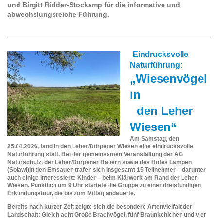
und Birgitt Ridder-Stockamp für die informative und
abwechslungsreiche Führung.
Eindrucksvolle
Naturführung:
„Wiesenvögel
in
den Leher
Wiesen“
Am Samstag, den
25.04.2026, fand in den Leher/Dörpener Wiesen eine eindrucksvolle
Naturführung statt. Bei der gemeinsamen Veranstaltung der AG
Naturschutz, der Leher/Dörpener Bauern sowie des Hofes Lampen
(Solawi)in den Emsauen trafen sich insgesamt 15 Teilnehmer – darunter
auch einige interessierte Kinder – beim Klärwerk am Rand der Leher
Wiesen. Pünktlich um 9 Uhr startete die Gruppe zu einer dreistündigen
Erkundungstour, die bis zum Mittag andauerte.
Bereits nach kurzer Zeit zeigte sich die besondere Artenvielfalt der
Landschaft: Gleich acht Große Brachvögel, fünf Braunkehlchen und vier