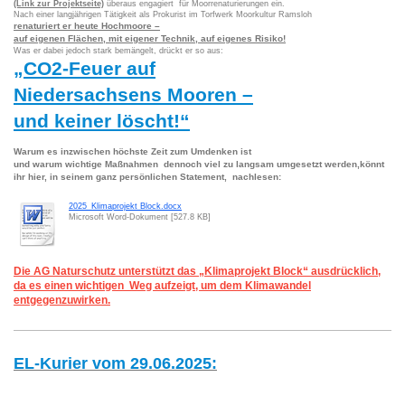
(Link zur Projektseite)
überaus engagiert für Moorrenaturierungen ein.
Nach einer langjährigen Tätigkeit als Prokurist im Torfwerk Moorkultur Ramsloh
renaturiert er heute Hochmoore –
auf eigenen Flächen, mit eigener Technik, auf eigenes Risiko!
Was er dabei jedoch stark bemängelt, drückt er so aus:
„CO2-Feuer auf
Niedersachsens Mooren –
und keiner löscht!“
Warum es inzwischen höchste Zeit zum Umdenken ist
und warum wichtige Maßnahmen dennoch viel zu langsam umgesetzt werden,könnt
ihr hier, in seinem ganz persönlichen Statement, nachlesen:
2025_Klimaprojekt Block.docx
Microsoft Word-Dokument [527.8 KB]
Die AG Naturschutz unterstützt das „Klimaprojekt Block“ ausdrücklich,
da es einen wichtigen Weg aufzeigt, um dem Klimawandel
entgegenzuwirken.
EL-Kurier vom 29.06.2025: