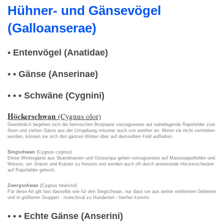
Hühner- und Gänsevögel
(Galloanserae)
• Entenvögel (Anatidae)
• • Gänse (Anserinae)
• • • Schwäne (Cygnini)
Höckerschwan
(Cygnus olor)
Gewöhnlich begeben sich die heimischen Brutpaare vorzugsweise auf naheliegende Rapsfelder zum
Äsen und ziehen Gäste aus der Umgebung mitunter auch von weither an. Wenn sie nicht vertrieben
werden, können sie sich den ganzen Winter über auf demselben Feld aufhalten.
Singschwan
(Cygnus cygnus)
Diese Wintergäste aus Skandinavien und Osteuropa gehen vorzugsweise auf Maisstoppelfelder und
Wiesen, um Gräser und Kräuter zu fressen und werden auch oft durch anwesende Höckerschwäne
auf Rapsfelder gelockt.
Zwergschwan
(Cygnus bewickii)
Für diese Art gilt fast dasselbe wie für den Singschwan, nur dass sie aus weiter entfernten Gebieten
und in größeren Gruppen - manchmal zu Hunderten - hierher kommt.
• • • Echte Gänse (Anserini)