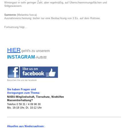
Wintergast in sehr geringer Zahl, aber regelmäßig, auf Überschwemmungsflächen und
Stillgewässern.
Samtente
(Melanitta fusca)
Ausnahmeerscheinung; bisher nur eine Beobachtung von 3 Ex. auf dem Rottsee.
Fortsetzung folgt...
HIER
geht's zu unserem
INSTAGRAM
-Auftritt!
Besuchen Sie uns bei facebook
Sie haben Fragen und
Anregungen zum Thema:
NABU-Mitgliedschaft, Tierschutz,
Nisthilfen
Massentierhaltung?
Telefon 0 59 31 / 4 09 96 30
Mo. 16-18 Uhr, Di. 10-12 Uhr
Akuelles aus Niedersachsen: