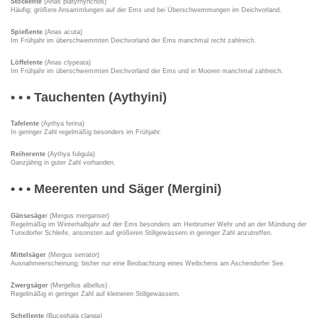
Stockente
(Anas platyrhynchos)
Häufig; größere Ansammlungen auf der Ems und bei Überschwemmungen im Deichvorland.
Spießente
(Anas acuta)
Im Frühjahr im überschwemmten Deichvorland der Ems manchmal recht zahlreich.
Löffelente
(Anas clypeata)
Im Frühjahr im überschwemmten Deichvorland der Ems und in Mooren manchmal zahlreich.
• • • Tauchenten (Aythyini)
Tafelente
(Aythya ferina)
In geringer Zahl regelmäßig besonders im Frühjahr.
Reiherente
(Aythya fuligula)
Ganzjährig in guter Zahl vorhanden.
• • • Meerenten und Säger (Mergini)
Gänsesäge
r (Mergus merganser)
Regelmäßig im Winterhalbjahr auf der Ems besonders am Herbrumer Wehr und an der Mündung der
Tunxdorfer Schleife, ansonsten auf größeren Stillgewässern in geringer Zahl anzutreffen.
Mittelsäger
(Mergus serrator)
Ausnahmeerscheinung; bisher nur eine Beobachtung eines Weibchens am Aschendorfer See.
Zwergsäger
(Mergellus albellus)
Regelmäßig in geringer Zahl auf kleineren Stillgewässern.
Schellente
(Bucephala clanga)