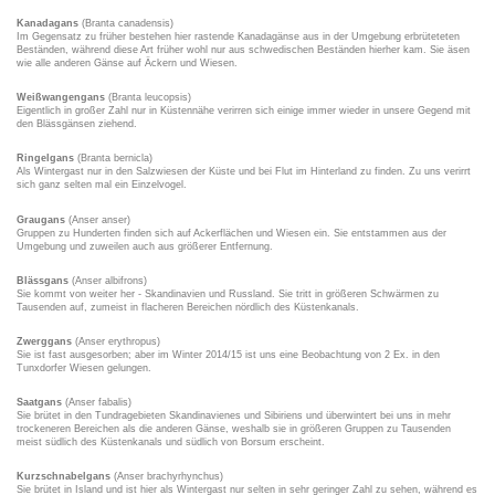
Kanadagans
(Branta canadensis)
Im Gegensatz zu früher bestehen hier rastende Kanadagänse aus in der Umgebung erbrüteteten
Beständen, während diese Art früher wohl nur aus schwedischen Beständen hierher kam. Sie äsen
wie alle anderen Gänse auf Äckern und Wiesen.
Weißwangengans
(Branta leucopsis)
Eigentlich in großer Zahl nur in Küstennähe verirren sich einige immer wieder in unsere Gegend mit
den Blässgänsen ziehend.
Ringelgans
(Branta bernicla)
Als Wintergast nur in den Salzwiesen der Küste und bei Flut im Hinterland zu finden. Zu uns verirrt
sich ganz selten mal ein Einzelvogel.
Graugans
(Anser anser)
Gruppen zu Hunderten finden sich auf Ackerflächen und Wiesen ein. Sie entstammen aus der
Umgebung und zuweilen auch aus größerer Entfernung.
Blässgans
(Anser albifrons)
Sie kommt von weiter her - Skandinavien und Russland. Sie tritt in größeren Schwärmen zu
Tausenden auf, zumeist in flacheren Bereichen nördlich des Küstenkanals.
Zwerggans
(Anser erythropus)
Sie ist fast ausgesorben; aber im Winter 2014/15 ist uns eine Beobachtung von 2 Ex. in den
Tunxdorfer Wiesen gelungen.
Saatgans
(Anser fabalis)
Sie brütet in den Tundragebieten Skandinavienes und Sibiriens und überwintert bei uns in mehr
trockeneren Bereichen als die anderen Gänse, weshalb sie in größeren Gruppen zu Tausenden
meist südlich des Küstenkanals und südlich von Borsum erscheint.
Kurzschnabelgans
(Anser brachyrhynchus)
Sie brütet in Island und ist hier als Wintergast nur selten in sehr geringer Zahl zu sehen, während es