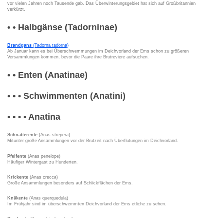
vor vielen Jahren noch Tausende gab. Das Überwinterungsgebiet hat sich auf Großbritannien
verkürzt.
• • Halbgänse (Tadorninae)
Brandgans
(Tadorna tadorna)
Ab Januar kann es bei Überschwemmungen im Deichvorland der Ems schon zu größeren
Versammlungen kommen, bevor die Paare ihre Brutreviere aufsuchen.
• • Enten (Anatinae)
• • • Schwimmenten (Anatini)
• • • • Anatina
Schnatterente
(Anas strepera)
Mitunter große Ansammlungen vor der Brutzeit nach Überflutungen im Deichvorland.
Pfeifente
(Anas penelope)
Häufiger Wintergast zu Hunderten.
Krickente
(Anas crecca)
Große Ansammlungen besonders auf Schlickflächen der Ems.
Knäkente
(Anas querquedula)
Im Frühjahr sind im überschwemmten Deichvorland der Ems etliche zu sehen.