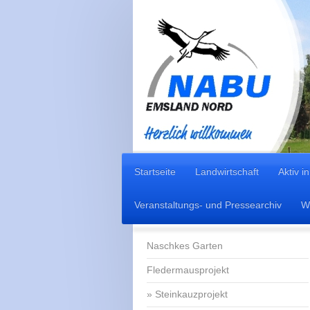
Startseite
Landwirtschaft
Aktiv i
Veranstaltungs- und Pressearchiv
Wi
Naschkes Garten
Fledermausprojekt
Steinkauzprojekt