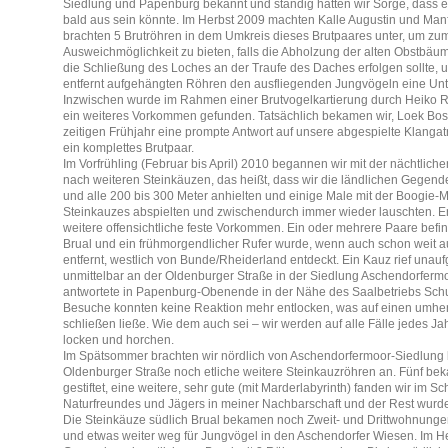
Siedlung und Papenburg bekannt und ständig hatten wir Sorge, dass
bald aus sein könnte. Im Herbst 2009 machten Kalle Augustin und Man
brachten 5 Brutröhren in dem Umkreis dieses Brutpaares unter, um zu
Ausweichmöglichkeit zu bieten, falls die Abholzung der alten Obstbä
die Schließung des Loches an der Traufe des Daches erfolgen sollte, 
entfernt aufgehängten Röhren den ausfliegenden Jungvögeln eine Unte
Inzwischen wurde im Rahmen einer Brutvogelkartierung durch Heiko Re
ein weiteres Vorkommen gefunden. Tatsächlich bekamen wir, Loek Bos
zeitigen Frühjahr eine prompte Antwort auf unsere abgespielte Klangat
ein komplettes Brutpaar.
Im Vorfrühling (Februar bis April) 2010 begannen wir mit der nächtlic
nach weiteren Steinkäuzen, das heißt, dass wir die ländlichen Gegen
und alle 200 bis 300 Meter anhielten und einige Male mit der Boogie-
Steinkauzes abspielten und zwischendurch immer wieder lauschten. Er
weitere offensichtliche feste Vorkommen. Ein oder mehrere Paare befi
Brual und ein frühmorgendlicher Rufer wurde, wenn auch schon weit 
entfernt, westlich von Bunde/Rheiderland entdeckt. Ein Kauz rief unau
unmittelbar an der Oldenburger Straße in der Siedlung Aschendorfermo
antwortete in Papenburg-Obenende in der Nähe des Saalbetriebs Schul
Besuche konnten keine Reaktion mehr entlocken, was auf einen umher
schließen ließe. Wie dem auch sei – wir werden auf alle Fälle jedes Ja
locken und horchen.
Im Spätsommer brachten wir nördlich von Aschendorfermoor-Siedlung b
Oldenburger Straße noch etliche weitere Steinkauzröhren an. Fünf be
gestiftet, eine weitere, sehr gute (mit Marderlabyrinth) fanden wir im 
Naturfreundes und Jägers in meiner Nachbarschaft und der Rest wurde
Die Steinkäuze südlich Brual bekamen noch Zweit- und Drittwohnunge
und etwas weiter weg für Jungvögel in den Aschendorfer Wiesen. Im H