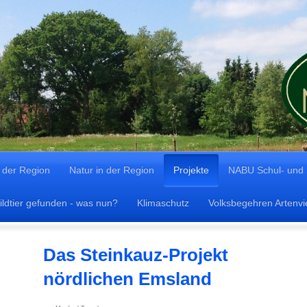
n der Region
Natur in der Region
Projekte
NABU Schul- und
ldtier gefunden - was nun?
Klimaschutz
Volksbegehren Artenvie
Das Steinkauz-Projek
nördlichen Emsland