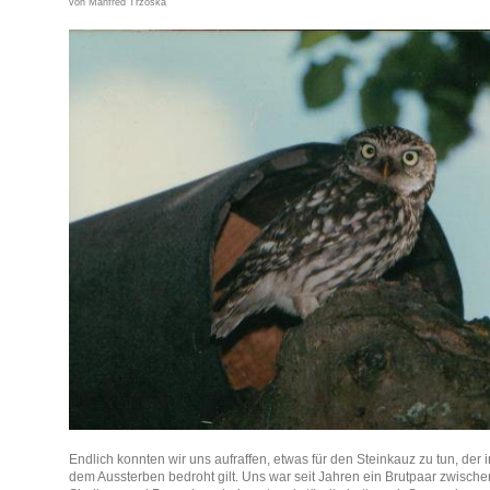
von Manfred Trzoska
Endlich konnten wir uns aufraffen, etwas für den Steinkauz zu tun, der 
dem Aussterben bedroht gilt. Uns war seit Jahren ein Brutpaar zwisch