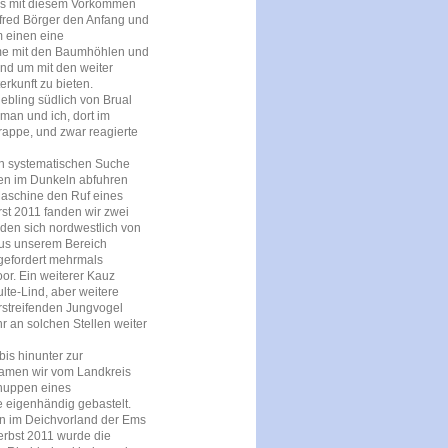
 es mit diesem Vorkommen
fred Börger den Anfang und
m einen eine
ume mit den Baumhöhlen und
und um mit den weiter
rkunft zu bieten.
bling südlich von Brual
man und ich, dort im
rappe, und zwar reagierte
hen systematischen Suche
den im Dunkeln abfuhren
Maschine den Ruf eines
st 2011 fanden wir zwei
nden sich nordwestlich von
aus unserem Bereich
fgefordert mehrmals
or. Ein weiterer Kauz
te-Lind, aber weitere
streifenden Jungvogel
hr an solchen Stellen weiter
is hinunter zur
kamen wir vom Landkreis
Schuppen eines
 eigenhändig gebastelt.
n im Deichvorland der Ems
erbst 2011 wurde die