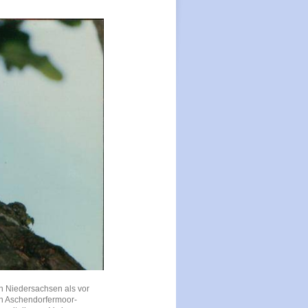
in Niedersachsen als vor
en Aschendorfermoor-