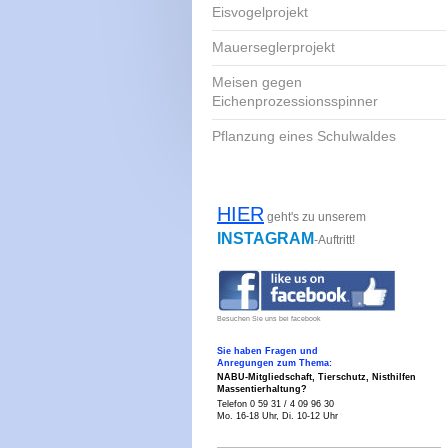
Eisvogelprojekt
Mauerseglerprojekt
Meisen gegen
Eichenprozessionsspinner
Pflanzung eines Schulwaldes
HIER
geht's zu unserem
INSTAGRAM
-Auftritt!
Besuchen Sie uns bei facebook
Sie haben Fragen und
Anregungen zum Thema:
NABU-Mitgliedschaft, Tierschutz,
Nisthilfen
Massentierhaltung?
Telefon 0 59 31 / 4 09 96 30
Mo. 16-18 Uhr, Di. 10-12 Uhr