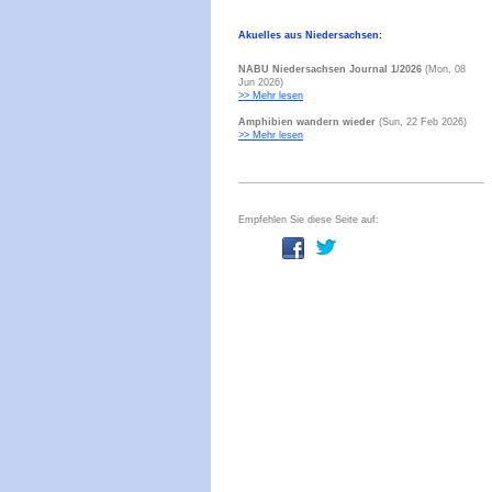
Akuelles aus Niedersachsen:
NABU Niedersachsen Journal 1/2026
(Mon, 08
Jun 2026)
>> Mehr lesen
Amphibien wandern wieder
(Sun, 22 Feb 2026)
>> Mehr lesen
Empfehlen Sie diese Seite auf: