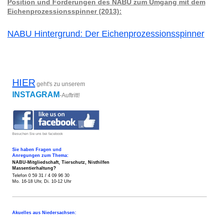
Position
und
Forderungen des NABU zum
Umgang mit dem
Eichenprozessionsspinner (2013):
NABU Hintergrund: Der Eichenprozessionsspinner
HIER
geht's zu unserem
INSTAGRAM
-Auftritt!
Besuchen Sie uns bei facebook
Sie haben Fragen und
Anregungen zum Thema:
NABU-Mitgliedschaft, Tierschutz,
Nisthilfen
Massentierhaltung?
Telefon 0 59 31 / 4 09 96 30
Mo. 16-18 Uhr, Di. 10-12 Uhr
Akuelles aus Niedersachsen: