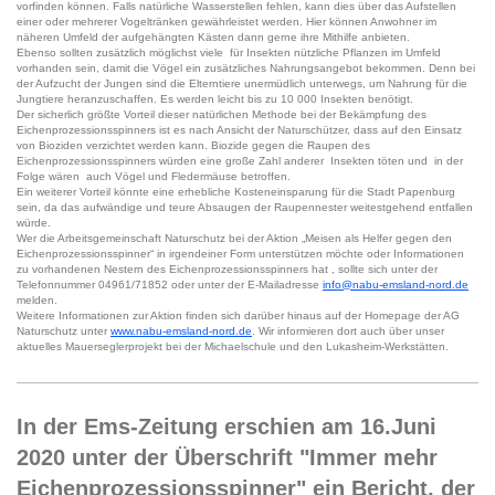
vorfinden können. Falls natürliche Wasserstellen fehlen, kann dies über das Aufstellen
einer oder mehrerer Vogeltränken gewährleistet werden. Hier können Anwohner im
näheren Umfeld der aufgehängten Kästen dann gerne ihre Mithilfe anbieten.
Ebenso sollten zusätzlich möglichst viele für Insekten nützliche Pflanzen im Umfeld
vorhanden sein, damit die Vögel ein zusätzliches Nahrungsangebot bekommen. Denn bei
der Aufzucht der Jungen sind die Elterntiere unermüdlich unterwegs, um Nahrung für die
Jungtiere heranzuschaffen. Es werden leicht bis zu 10 000 Insekten benötigt.
Der sicherlich größte Vorteil dieser natürlichen Methode bei der Bekämpfung des
Eichenprozessionsspinners ist es nach Ansicht der Naturschützer, dass auf den Einsatz
von Bioziden verzichtet werden kann. Biozide gegen die Raupen des
Eichenprozessionsspinners würden eine große Zahl anderer Insekten töten und in der
Folge wären auch Vögel und Fledermäuse betroffen.
Ein weiterer Vorteil könnte eine erhebliche Kosteneinsparung für die Stadt Papenburg
sein, da das aufwändige und teure Absaugen der Raupennester weitestgehend entfallen
würde.
Wer die Arbeitsgemeinschaft Naturschutz bei der Aktion „Meisen als Helfer gegen den
Eichenprozessionsspinner“ in irgendeiner Form unterstützen möchte oder Informationen
zu vorhandenen Nestern des Eichenprozessionsspinners hat , sollte sich unter der
Telefonnummer 04961/71852 oder unter der E-Mailadresse
info@nabu-emsland-nord.de
melden.
Weitere Informationen zur Aktion finden sich darüber hinaus auf der Homepage der AG
Naturschutz unter
www.nabu-emsland-nord.de
. Wir informieren dort auch über unser
aktuelles Mauerseglerprojekt bei der Michaelschule und den Lukasheim-Werkstätten.
In der Ems-Zeitung erschien am 16.Juni
2020 unter der Überschrift "Immer mehr
Eichenprozessionsspinner" ein Bericht, der