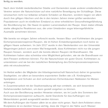
fertig zu werden.
Nach dem Vorbild niederländischer Städte und Gemeinden sowie anderer emsländischer
Vereine setzen die Naturschützer auf eine natürliche Beseitigung der Schädlinge. Diese
verursachen nicht nur teilweise schwere Schäden an Bäumen, sondern tragen vor allem
durch ihre giftigen Härchen und die in den letzten Jahren immer größer werdenden
Populationen auch im nördlichen Emsland zu einer erheblichen Gesundheitsgefährdung
der Bevölkerung bei. Die Haare im späten Larvenstadium der Raupe lösen dabei oftmals
starke allergische Reaktionen aus, die unter Umständen sogar lebensgefährliche
Ausmaße annehmen können.
Wie bereits vor einigen Jahren erforscht wurde, fressen Blau- und Kohlmeisen die jungen
Eichenprozessionsspinner-Raupen, die im frühen Entwicklungsstadium noch keine so
giftigen Haare aufweisen. Im Jahr 2017 wurde in den Niederlanden von der Universität
Wageningen jedoch zum ersten Mal festgestellt, dass Kohlmeisen nicht nur die jungen
Raupen fressen, sondern auch die bereits älteren Raupen mit Brandhaaren. Die
Kohlmeisen haben also scheinbar eine Möglichkeit gefunden, wie sie die Brandhaare vor
dem Fressen entfernen können. Für die Naturschützer ein guter Grund, Kohlmeisen zu
unterstützen und sie bei der natürlichen Bekämpfung des Eichenprozessionsspinners
aktiv mit einzubeziehen.
Im Herbst wollen die Mitglieder der Arbeitsgemeinschaft Naturschutz daher im gesamten
Stadtgebiet, vor allem an besonders exponierten Stellen wie z.B. Kindergärten,
Spielplätzen und Schulen an dort vorhandenen Eichenbäumen Nistkästen für Meisen
anbringen.
In Zusammenarbeit mit der Stadtverwaltung will man ermitteln, wo sich besondere
Gefahrenstellen befinden, um dann gezielt vorgehen zu können.
Auch aus der Bevölkerung werden Hinweise erbeten, wo im Laufe des Sommers der
Eichenprozessionsspinner auftaucht, damit Standorte für das Aufhängen von
Meisenkästen gezielt ausgewählt werden können.
Mit dem Aufhängen der Kästen allein ist es aber nicht getan. Nach dem Anbieten eines
Brutplatzes ist es darüber hinaus wichtig, dass die Vögel in der Nähe auch Wasser