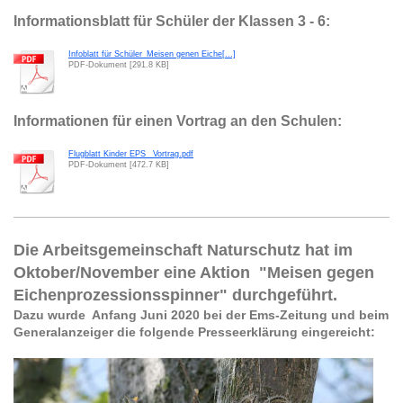
Informationsblatt für Schüler der Klassen 3 - 6:
Infoblatt für Schüler_Meisen genen Eiche[...]
PDF-Dokument [291.8 KB]
Informationen für einen Vortrag an den Schulen:
Flugblatt Kinder EPS _Vortrag.pdf
PDF-Dokument [472.7 KB]
Die Arbeitsgemeinschaft Naturschutz hat im
Oktober/November eine Aktion "Meisen gegen
Eichenprozessionsspinner" durchgeführt.
Dazu wurde Anfang Juni 2020 bei der Ems-Zeitung und beim
Generalanzeiger die folgende Presseerklärung eingereicht: