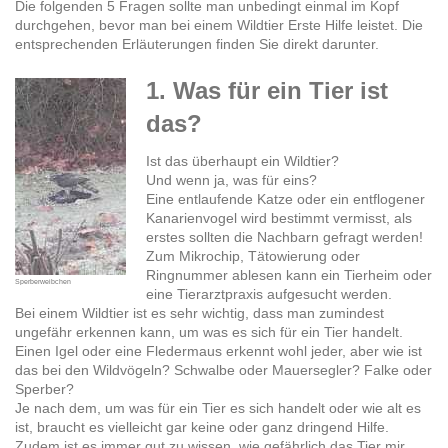
Die folgenden 5 Fragen sollte man unbedingt einmal im Kopf
durchgehen, bevor man bei einem Wildtier Erste Hilfe leistet. Die
entsprechenden Erläuterungen finden Sie direkt darunter.
1. Was für ein Tier ist
das?
Ist das überhaupt ein Wildtier?
Und wenn ja, was für eins?
Eine entlaufende Katze oder ein entflogener
Kanarienvogel wird bestimmt vermisst, als
erstes sollten die Nachbarn gefragt werden!
Zum Mikrochip, Tätowierung oder
Ringnummer ablesen kann ein Tierheim oder
Sperberweibchen
eine Tierarztpraxis aufgesucht werden.
Bei einem Wildtier ist es sehr wichtig, dass man zumindest
ungefähr erkennen kann, um was es sich für ein Tier handelt.
Einen Igel oder eine Fledermaus erkennt wohl jeder, aber wie ist
das bei den Wildvögeln? Schwalbe oder Mauersegler? Falke oder
Sperber?
Je nach dem, um was für ein Tier es sich handelt oder wie alt es
ist, braucht es vielleicht gar keine oder ganz dringend Hilfe.
Zudem ist es immer gut zu wissen, wie gefährlich das Tier mir