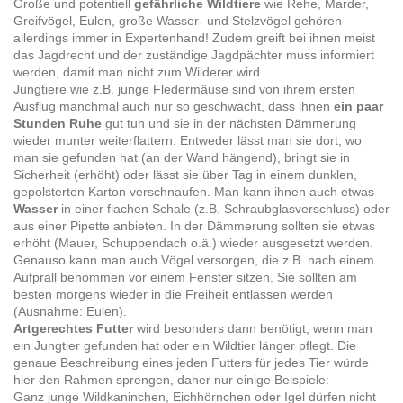
Große und potentiell
gefährliche Wildtiere
wie Rehe, Marder,
Greifvögel, Eulen, große Wasser- und Stelzvögel gehören
allerdings immer in Expertenhand! Zudem greift bei ihnen meist
das Jagdrecht und der zuständige Jagdpächter muss informiert
werden, damit man nicht zum Wilderer wird.
Jungtiere wie z.B. junge Fledermäuse sind von ihrem ersten
Ausflug manchmal auch nur so geschwächt, dass ihnen
ein paar
Stunden Ruhe
gut tun und sie in der nächsten Dämmerung
wieder munter weiterflattern. Entweder lässt man sie dort, wo
man sie gefunden hat (an der Wand hängend), bringt sie in
Sicherheit (erhöht) oder lässt sie über Tag in einem dunklen,
gepolsterten Karton verschnaufen. Man kann ihnen auch etwas
Wasser
in einer flachen Schale (z.B. Schraubglasverschluss) oder
aus einer Pipette anbieten. In der Dämmerung sollten sie etwas
erhöht (Mauer, Schuppendach o.ä.) wieder ausgesetzt werden.
Genauso kann man auch Vögel versorgen, die z.B. nach einem
Aufprall benommen vor einem Fenster sitzen. Sie sollten am
besten morgens wieder in die Freiheit entlassen werden
(Ausnahme: Eulen).
Artgerechtes Futter
wird besonders dann benötigt, wenn man
ein Jungtier gefunden hat oder ein Wildtier länger pflegt. Die
genaue Beschreibung eines jeden Futters für jedes Tier würde
hier den Rahmen sprengen, daher nur einige Beispiele:
Ganz junge Wildkaninchen, Eichhörnchen oder Igel dürfen nicht