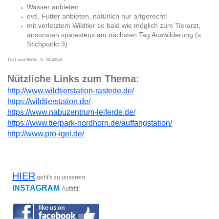
Wasser anbieten
evtl. Futter anbieten, natürlich nur artgerecht!
mit verletztem Wildtier so bald wie möglich zum Tierarzt,
ansonsten spätestens am nächsten Tag Auswilderung (s.
Stichpunkt 3)
Text und Bilder: A. Stahlhut
Nützliche Links zum Thema:
http://www.wildtierstation-rastede.de/
https://wildtierstation.de/
https://www.nabuzentrum-leiferde.de/
https://www.tierpark-nordhorn.de/auffangstation/
http://www.pro-igel.de/
HIER
geht's zu unserem
INSTAGRAM
-Auftritt!