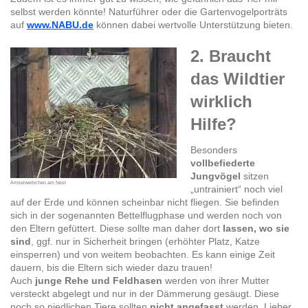
selbst werden könnte! Naturführer oder die Gartenvogelporträts
auf
www.NABU.de
können dabei wertvolle Unterstützung bieten.
2. Braucht
das Wildtier
wirklich
Hilfe?
Besonders
vollbefiederte
Jungvögel
sitzen
Amselweibchen am Nest
„untrainiert“ noch viel
auf der Erde und können scheinbar nicht fliegen. Sie befinden
sich in der sogenannten Bettelflugphase und werden noch von
den Eltern gefüttert. Diese sollte man daher dort
lassen, wo sie
sind
, ggf. nur in Sicherheit bringen (erhöhter Platz, Katze
einsperren) und von weitem beobachten. Es kann einige Zeit
dauern, bis die Eltern sich wieder dazu trauen!
Auch
junge Rehe und Feldhasen
werden von ihrer Mutter
versteckt abgelegt und nur in der Dämmerung gesäugt. Diese
noch so niedlichen Tiere sollten
nicht angefasst
werden. Lieber