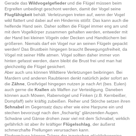
Gerade das
Wildvogelgefieder
und die Flügel müssen beim
Ergreifen unbedingt geschont werden, damit der Vogel seine
Flugfähigkeit
behält. Verletzungen treten auf, wenn der Vogel
wild flattert und dabei auf ein Hindernis stößt: Das kann auch die
helfende Hand sein. Daher sollten die Flügel immer eng am und
mit dem Vogelkörper zusammen gehalten werden, entweder mit
der Hand bei kleinen Vögeln oder Decken und Handtüchern bei
größeren. Niemals darf ein Vogel nur an seinen Flügeln gepackt
werden! Das Brustbein hingegen braucht Bewegungsfreiheit, da
Vögel mit seiner Hilfe atmen. Vögel sollten daher immer von
hinten gefasst werden, dann bleibt die Brust frei und man hat
gleichzeitig die Flügel gesichert.
Aber auch uns können Wildtiere Verletzungen beibringen. Bei
Mardern und anderen Raubtieren denkt natürlich jeder sofort an
die
Zähne
, Greifvögel hingegen nutzen je nach Art (bes. Eulen)
auch gerne die
Krallen
als Waffen zur Verteidigung. Daneben
können auch Möwen, Rabenvögel und Finken (z.B. Kernbeißer,
Dompfaff) sehr kräftig zubeißen. Reiher und Störche setzen ihren
Schnabel
im Gegensatz dazu eher wie eine Harpune ein und
stechen bevorzugt nach den „fischartig“ glänzenden Augen.
Schwäne und Gänse drohen zwar viel mit dem Schnabel, wirklich
gefährlich ist aber ihr kräftiger
Flügelschlag
, der äußerst
schmerzhafte Prellungen verursachen kann.
Fledermäuse können Träger der inzwischen glücklicherweise