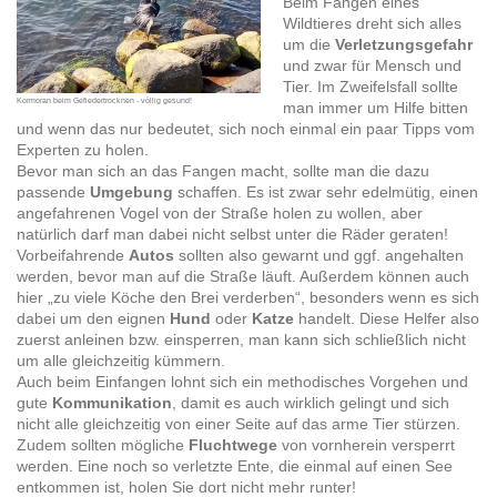
Beim Fangen eines
Wildtieres dreht sich alles
um die
Verletzungsgefahr
und zwar für Mensch und
Tier. Im Zweifelsfall sollte
Kormoran beim Gefiedertrocknen - völlig gesund!
man immer um Hilfe bitten
und wenn das nur bedeutet, sich noch einmal ein paar Tipps vom
Experten zu holen.
Bevor man sich an das Fangen macht, sollte man die dazu
passende
Umgebung
schaffen. Es ist zwar sehr edelmütig, einen
angefahrenen Vogel von der Straße holen zu wollen, aber
natürlich darf man dabei nicht selbst unter die Räder geraten!
Vorbeifahrende
Autos
sollten also gewarnt und ggf. angehalten
werden, bevor man auf die Straße läuft. Außerdem können auch
hier „zu viele Köche den Brei verderben“, besonders wenn es sich
dabei um den eignen
Hund
oder
Katze
handelt. Diese Helfer also
zuerst anleinen bzw. einsperren, man kann sich schließlich nicht
um alle gleichzeitig kümmern.
Auch beim Einfangen lohnt sich ein methodisches Vorgehen und
gute
Kommunikation
, damit es auch wirklich gelingt und sich
nicht alle gleichzeitig von einer Seite auf das arme Tier stürzen.
Zudem sollten mögliche
Fluchtwege
von vornherein versperrt
werden. Eine noch so verletzte Ente, die einmal auf einen See
entkommen ist, holen Sie dort nicht mehr runter!