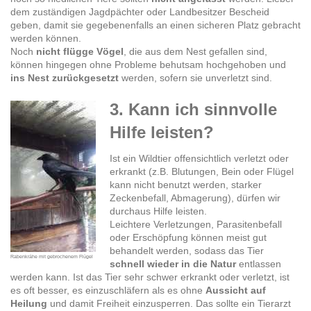
dem zuständigen Jagdpächter oder Landbesitzer Bescheid
geben, damit sie gegebenenfalls an einen sicheren Platz gebracht
werden können.
Noch
nicht flügge Vögel
, die aus dem Nest gefallen sind,
können hingegen ohne Probleme behutsam hochgehoben und
ins Nest zurückgesetzt
werden, sofern sie unverletzt sind.
3. Kann ich sinnvolle
Hilfe leisten?
Ist ein Wildtier offensichtlich verletzt oder
erkrankt (z.B. Blutungen, Bein oder Flügel
kann nicht benutzt werden, starker
Zeckenbefall, Abmagerung), dürfen wir
durchaus Hilfe leisten.
Leichtere Verletzungen, Parasitenbefall
oder Erschöpfung können meist gut
behandelt werden, sodass das Tier
Rabenkrähe mit gebrochenem Flügel
schnell wieder in die Natur
entlassen
werden kann. Ist das Tier sehr schwer erkrankt oder verletzt, ist
es oft besser, es einzuschläfern als es ohne
Aussicht auf
Heilung
und damit Freiheit einzusperren. Das sollte ein Tierarzt