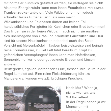
mit normaler Kuhmilch gefüttert werden, sie vertragen sie nicht!
Als erste Energiezufuhr kann man ihnen
Fencheltee mit etwas
Traubenzucker
anbieten. Viele Wildtiere nehmen jedoch
schneller festes Futter zu sich, als man meint.
Wildkaninchen und Feldhasen dürfen auf keinen Fall
handelsübliches Fertigfutter für Kaninchen oder Brot bekommen!
Das finden sie in der freien Wildbahn auch nicht, sie ernähren
sich überwiegend von Gras und Kräutern!
Grünfutter und Heu
sind für unsere Hauskaninchen nebenbei auch das Beste…
Vorsicht mit Meisenknödeln! Tauben beispielsweise sind beinah
reine Körnerfresser, zu viel Fett führt bereits im Kropf zu
gefährlichen Verstopfungen! Ihnen kann man Haferflocken,
Sonnenblumenkerne oder getrocknete Erbsen und Linsen
anbieten.
Beutegreifer, egal ob Marder oder Eule, fressen ihre Beute in der
Regel komplett auf. Eine reine Fleischfütterung führt zu
Mangelerkrankungen wie z.B. brüchigen Knochen.
Noch Mut? Wenn ja,
nichts wie ran, ans
Wildtierretten!
In der Regel haben ja wir
Menschen mit