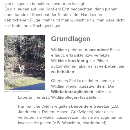
gibt einiges zu beachten, bevor man loslegt.
Es gilt: Augen auf und Kopf an! Erst beobachten, dann planen,
dann handeln! Sonst hat der Spatz in der Hand einen
gebrochenen Flügel mehr und man wünscht sich, man wäre nicht
zur Taube aufs Dach gestiegen.
Grundlagen
Wildtiere gehören
niemandem
! Es ist
erlaubt, erkrankte bzw. verletzte
Wildtiere
kurzfristig
zur Pflege
aufzunehmen, aber es ist
verboten
, sie
zu behalten
!
Oberstes Ziel ist es daher immer, ein
Wildtier wieder
auszuwildern
. Die
Wildbahntauglichkeit
sollte ein
Ricke zu Besuch im Garten
Experte (Tierarzt, Wildtierpfleger) feststellen.
Für manche Wildtiere gelten
besondere Gesetze
(z.B.
Jagdrecht b. Rehen, Hasen, Greifvögeln) oder es ist
verboten, sie wieder auszusetzen, da sie als sogenannte
invasive Art gelten (z.B. Waschbär, Marderhund).