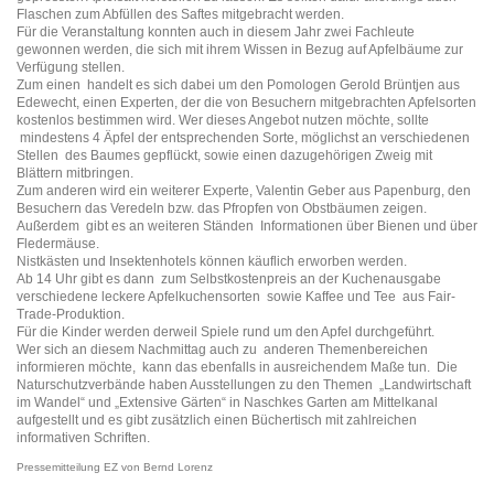
Flaschen zum Abfüllen des Saftes mitgebracht werden.
Für die Veranstaltung konnten auch in diesem Jahr zwei Fachleute
gewonnen werden, die sich mit ihrem Wissen in Bezug auf Apfelbäume zur
Verfügung stellen.
Zum einen handelt es sich dabei um den Pomologen Gerold Brüntjen aus
Edewecht, einen Experten, der die von Besuchern mitgebrachten Apfelsorten
kostenlos bestimmen wird. Wer dieses Angebot nutzen möchte, sollte
mindestens 4 Äpfel der entsprechenden Sorte, möglichst an verschiedenen
Stellen des Baumes gepflückt, sowie einen dazugehörigen Zweig mit
Blättern mitbringen.
Zum anderen wird ein weiterer Experte, Valentin Geber aus Papenburg, den
Besuchern das Veredeln bzw. das Pfropfen von Obstbäumen zeigen.
Außerdem gibt es an weiteren Ständen Informationen über Bienen und über
Fledermäuse.
Nistkästen und Insektenhotels können käuflich erworben werden.
Ab 14 Uhr gibt es dann zum Selbstkostenpreis an der Kuchenausgabe
verschiedene leckere Apfelkuchensorten sowie Kaffee und Tee aus Fair-
Trade-Produktion.
Für die Kinder werden derweil Spiele rund um den Apfel durchgeführt.
Wer sich an diesem Nachmittag auch zu anderen Themenbereichen
informieren möchte, kann das ebenfalls in ausreichendem Maße tun. Die
Naturschutzverbände haben Ausstellungen zu den Themen „Landwirtschaft
im Wandel“ und „Extensive Gärten“ in Naschkes Garten am Mittelkanal
aufgestellt und es gibt zusätzlich einen Büchertisch mit zahlreichen
informativen Schriften.
Pressemitteilung EZ von Bernd Lorenz