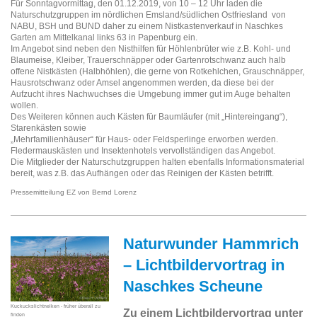
Für Sonntagvormittag, den 01.12.2019, von 10 – 12 Uhr laden die
Naturschutzgruppen im nördlichen Emsland/südlichen Ostfriesland von
NABU, BSH und BUND daher zu einem Nistkastenverkauf in Naschkes
Garten am Mittelkanal links 63 in Papenburg ein.
Im Angebot sind neben den Nisthilfen für Höhlenbrüter wie z.B. Kohl- und
Blaumeise, Kleiber, Trauerschnäpper oder Gartenrotschwanz auch halb
offene Nistkästen (Halbhöhlen), die gerne von Rotkehlchen, Grauschnäpper,
Hausrotschwanz oder Amsel angenommen werden, da diese bei der
Aufzucht ihres Nachwuchses die Umgebung immer gut im Auge behalten
wollen.
Des Weiteren können auch Kästen für Baumläufer (mit „Hintereingang“),
Starenkästen sowie
„Mehrfamilienhäuser“ für Haus- oder Feldsperlinge erworben werden.
Fledermauskästen und Insektenhotels vervollständigen das Angebot.
Die Mitglieder der Naturschutzgruppen halten ebenfalls Informationsmaterial
bereit, was z.B. das Aufhängen oder das Reinigen der Kästen betrifft.
Pressemitteilung EZ von Bernd Lorenz
Naturwunder Hammrich
– Lichtbildervortrag in
Naschkes Scheune
Kuckuckslichtnelken - früher überall zu
Zu einem Lichtbildervortrag unter
finden