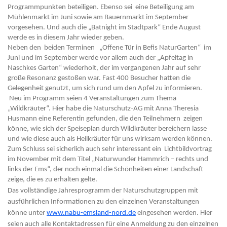
Programmpunkten beteiligen. Ebenso sei eine Beteiligung am
Mühlenmarkt im Juni sowie am Bauernmarkt im September
vorgesehen. Und auch die „Batnight im Stadtpark“ Ende August
werde es in diesem Jahr wieder geben.
Neben den beiden Terminen „Offene Tür in Befis NaturGarten“ im
Juni und im September werde vor allem auch der „Apfeltag in
Naschkes Garten“ wiederholt, der im vergangenen Jahr auf sehr
große Resonanz gestoßen war. Fast 400 Besucher hatten die
Gelegenheit genutzt, um sich rund um den Apfel zu informieren.
Neu im Programm seien 4 Veranstaltungen zum Thema
„Wildkräuter“. Hier habe die Naturschutz-AG mit Anna Theresia
Husmann eine Referentin gefunden, die den Teilnehmern zeigen
könne, wie sich der Speiseplan durch Wildkräuter bereichern lasse
und wie diese auch als Heilkräuter für uns wirksam werden können.
Zum Schluss sei sicherlich auch sehr interessant ein Lichtbildvortrag
im November mit dem Titel „Naturwunder Hammrich – rechts und
links der Ems“, der noch einmal die Schönheiten einer Landschaft
zeige, die es zu erhalten gelte.
Das vollständige Jahresprogramm der Naturschutzgruppen mit
ausführlichen Informationen zu den einzelnen Veranstaltungen
könne unter
www.nabu-emsland-nord.de
eingesehen werden. Hier
seien auch alle Kontaktadressen für eine Anmeldung zu den einzelnen