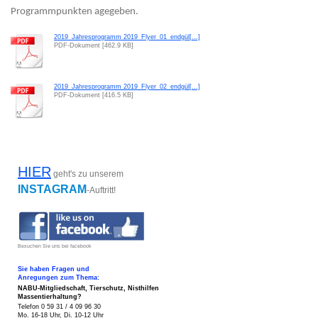
Programmpunkten agegeben.
2019_Jahresprogramm 2019_Flyer_01_endgül[...]
PDF-Dokument [462.9 KB]
2019_Jahresprogramm 2019_Flyer_02_endgül[...]
PDF-Dokument [416.5 KB]
HIER
geht's zu unserem
INSTAGRAM
-Auftritt!
Besuchen Sie uns bei facebook
Sie haben Fragen und
Anregungen zum Thema:
NABU-Mitgliedschaft, Tierschutz,
Nisthilfen
Massentierhaltung?
Telefon 0 59 31 / 4 09 96 30
Mo. 16-18 Uhr, Di. 10-12 Uhr