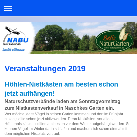
Veranstaltungen 2019
Höhlen-Nistkästen am besten schon
jetzt aufhängen!
Naturschutzverbände laden am Sonntagvormittag
zum Nistkastenverkauf in Naschkes Garten ein.
Wer möchte, dass Vögel in seinen Garten kommen und dort im Frühjahr
nisten, sollte schon jetzt aktiv werden. Denn Nistkästen, vor allem
Höhlennistkästen, sollten am besten vor dem Winter aufgehängt werden. So
können Vögel im Winter darin schlafen und machen sich schon einmal mit
dem möglichen Nistplatz vertraut.