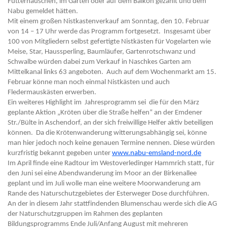
Futterhäuschen, im Garten oder auf dem Balkon gezählt und dem
Nabu gemeldet hätten.
Mit einem großen Nistkastenverkauf am Sonntag, den 10. Februar
von 14 – 17 Uhr werde das Programm fortgesetzt. Insgesamt über
100 von Mitgliedern selbst gefertigte Nistkästen für Vogelarten wie
Meise, Star, Haussperling, Baumläufer, Gartenrotschwanz und
Schwalbe würden dabei zum Verkauf in Naschkes Garten am
Mittelkanal links 63 angeboten. Auch auf dem Wochenmarkt am 15.
Februar könne man noch einmal Nistkästen und auch
Fledermauskästen erwerben.
Ein weiteres Highlight im Jahresprogramm sei die für den März
geplante Aktion „Kröten über die Straße helfen“ an der Emdener
Str./Bülte in Aschendorf, an der sich freiwillige Helfer aktiv beteiligen
können. Da die Krötenwanderung witterungsabhängig sei, könne
man hier jedoch noch keine genauen Termine nennen. Diese würden
kurzfristig bekannt gegeben unter
www.nabu-emsland-nord.de
Im April finde eine Radtour im Westoverledinger Hammrich statt, für
den Juni sei eine Abendwanderung im Moor an der Birkenallee
geplant und im Juli wolle man eine weitere Moorwanderung am
Rande des Naturschutzgebietes der Esterweger Dose durchführen.
An der in diesem Jahr stattfindenden Blumenschau werde sich die AG
der Naturschutzgruppen im Rahmen des geplanten
Bildungsprogramms Ende Juli/Anfang August mit mehreren