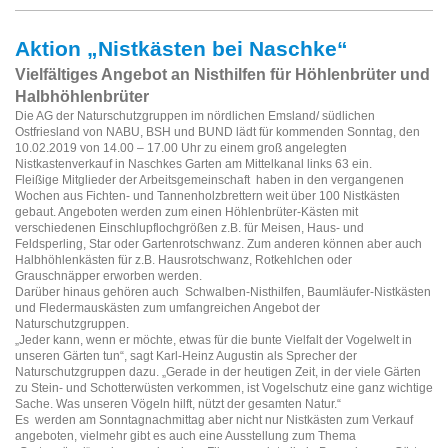
Aktion „Nistkästen bei Naschke“
Vielfältiges Angebot an Nisthilfen für Höhlenbrüter und
Halbhöhlenbrüter
Die AG der Naturschutzgruppen im nördlichen Emsland/ südlichen
Ostfriesland von NABU, BSH und BUND lädt für kommenden Sonntag, den
10.02.2019 von 14.00 – 17.00 Uhr zu einem groß angelegten
Nistkastenverkauf in Naschkes Garten am Mittelkanal links 63 ein.
Fleißige Mitglieder der Arbeitsgemeinschaft haben in den vergangenen
Wochen aus Fichten- und Tannenholzbrettern weit über 100 Nistkästen
gebaut. Angeboten werden zum einen Höhlenbrüter-Kästen mit
verschiedenen Einschlupflochgrößen z.B. für Meisen, Haus- und
Feldsperling, Star oder Gartenrotschwanz. Zum anderen können aber auch
Halbhöhlenkästen für z.B. Hausrotschwanz, Rotkehlchen oder
Grauschnäpper erworben werden.
Darüber hinaus gehören auch Schwalben-Nisthilfen, Baumläufer-Nistkästen
und Fledermauskästen zum umfangreichen Angebot der
Naturschutzgruppen.
„Jeder kann, wenn er möchte, etwas für die bunte Vielfalt der Vogelwelt in
unseren Gärten tun“, sagt Karl-Heinz Augustin als Sprecher der
Naturschutzgruppen dazu. „Gerade in der heutigen Zeit, in der viele Gärten
zu Stein- und Schotterwüsten verkommen, ist Vogelschutz eine ganz wichtige
Sache. Was unseren Vögeln hilft, nützt der gesamten Natur.“
Es werden am Sonntagnachmittag aber nicht nur Nistkästen zum Verkauf
angeboten, vielmehr gibt es auch eine Ausstellung zum Thema