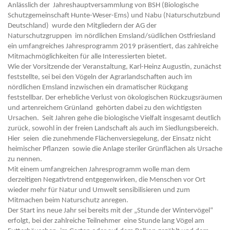
Anlässlich der Jahreshauptversammlung von BSH (Biologische
Schutzgemeinschaft Hunte-Weser-Ems) und Nabu (Naturschutzbund
Deutschland) wurde den Mitgliedern der AG der
Naturschutzgruppen im nördlichen Emsland/südlichen Ostfriesland
ein umfangreiches Jahresprogramm 2019 präsentiert, das zahlreiche
Mitmachmöglichkeiten für alle Interessierten bietet.
Wie der Vorsitzende der Veranstaltung, Karl-Heinz Augustin, zunächst
feststellte, sei bei den Vögeln der Agrarlandschaften auch im
nördlichen Emsland inzwischen ein dramatischer Rückgang
feststellbar. Der erhebliche Verlust von ökologischen Rückzugsräumen
und artenreichem Grünland gehörten dabei zu den wichtigsten
Ursachen. Seit Jahren gehe die biologische Vielfalt insgesamt deutlich
zurück, sowohl in der freien Landschaft als auch im Siedlungsbereich.
Hier seien die zunehmende Flächenversiegelung, der Einsatz nicht
heimischer Pflanzen sowie die Anlage steriler Grünflächen als Ursache
zu nennen.
Mit einem umfangreichen Jahresprogramm wolle man dem
derzeitigen Negativtrend entgegenwirken, die Menschen vor Ort
wieder mehr für Natur und Umwelt sensibilisieren und zum
Mitmachen beim Naturschutz anregen.
Der Start ins neue Jahr sei bereits mit der „Stunde der Wintervögel“
erfolgt, bei der zahlreiche Teilnehmer eine Stunde lang Vögel am