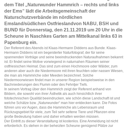
dem Titel „Naturwunder Hammrich – rechts und links
der Ems“
lädt die Arbeitsgemeinschaft der
Naturschutzverbände im nördlichen
Emsland/südlichen Ostfriesland
von NABU, BSH und
BUND für Donnerstag, den 21.11.2019 um 20 Uhr in die
Scheune in Naschkes
Garten am Mittelkanal links 63 in
Papenburg ein.
Der Referent des Abends ist Klaas-Hermann Diddens aus Bunde.
Klaas-
Hermann Diddens ist ein begeisterter Naturfotograf, der für seine
spannenden Vorträge und
seine beeindruckenden Naturaufnahmen bekannt
ist.
Er findet seine Motive vorwiegend in naturnahen Räumen seiner
ostfriesischen Heimat.
Das sind zum einen Hochmoore oder Wälder, zum
anderen aber auch die Niedermoore mit ihren
feuchten oder nassen Wiesen,
die man als Hammriche oder Meeden bezeichnet.
Solche
Niedermoorwiesen findet man in unserer Region beispielsweise in den
Bachniederungen des
Flumm oder des Fehntjer Tiefs.
In seinem Vortrag über den Hammrich zeigt der Referent anhand von
Bildern, die sowohl von ihrer
Ästhetik als auch hinsichtlich ihrer
fototechnischen Qualität beeindrucken, wie schön diese
Landschaft ist und
welche Schätze bzw. „Naturwunder“ man hier entdecken kann.
Die Fotos
führen uns vor Augen, dass die Hammriche als Lebensraum und
Rückzugsgebiet für viele,
zum Teil sehr seltene Tiere und Pflanzen eine
große Bedeutung haben und daher erhalten werden
müssen.
Der Eintritt zu dieser Veranstaltung ist kostenlos. Eine Anmeldung ist nicht
erforderlich. Es stehen in
der beheizten Scheune genügend Plätze zur