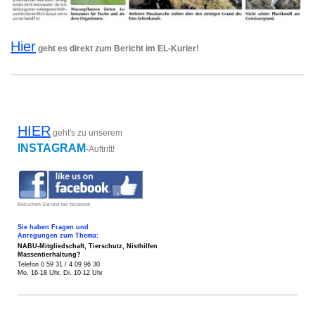
Hier
geht es direkt zum Bericht im EL-Kurier!
HIER
geht's zu unserem
INSTAGRAM
-Auftritt!
Besuchen Sie uns bei facebook
Sie haben Fragen und
Anregungen zum Thema:
NABU-Mitgliedschaft, Tierschutz,
Nisthilfen
Massentierhaltung?
Telefon 0 59 31 / 4 09 96 30
Mo. 16-18 Uhr, Di. 10-12 Uhr